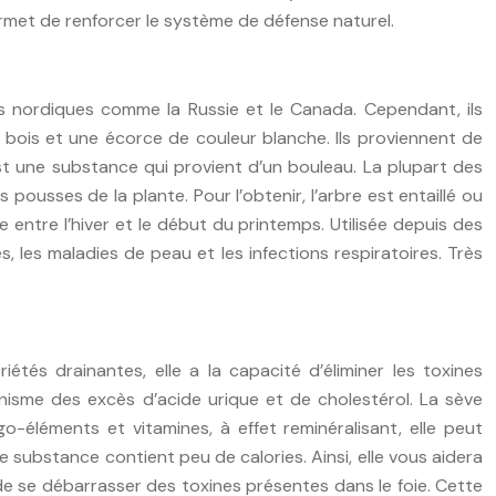
permet de renforcer le système de défense naturel.
ns nordiques comme la Russie et le Canada. Cependant, ils
 bois et une écorce de couleur blanche. Ils proviennent de
t une substance qui provient d’un bouleau. La plupart des
pousses de la plante. Pour l’obtenir, l’arbre est entaillé ou
e entre l’hiver et le début du printemps. Utilisée depuis des
, les maladies de peau et les infections respiratoires. Très
iétés drainantes, elle a la capacité d’éliminer les toxines
nisme des excès d’acide urique et de cholestérol. La sève
o-éléments et vitamines, à effet reminéralisant, elle peut
te substance contient peu de calories. Ainsi, elle vous aidera
t de se débarrasser des toxines présentes dans le foie. Cette