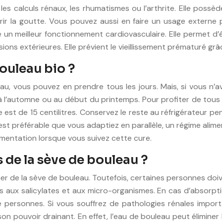
les calculs rénaux, les rhumatismes ou l’arthrite. Elle possè
érir la goutte. Vous pouvez aussi en faire un usage externe
 un meilleur fonctionnement cardiovasculaire. Elle permet d’é
ions extérieures. Elle prévient le vieillissement prématuré grâ
uleau bio ?
, vous pouvez en prendre tous les jours. Mais, si vous n’avez 
 à l’automne ou au début du printemps. Pour profiter de tous 
ne est de 15 centilitres. Conservez le reste au réfrigérateu
est préférable que vous adaptiez en parallèle, un régime alimen
alimentation lorsque vous suivez cette cure.
 de la sève de bouleau ?
de la sève de bouleau. Toutefois, certaines personnes doiven
 aux salicylates et aux micro-organismes. En cas d’absorpti
personnes. Si vous souffrez de pathologies rénales importan
 pouvoir drainant. En effet, l’eau de bouleau peut éliminer l