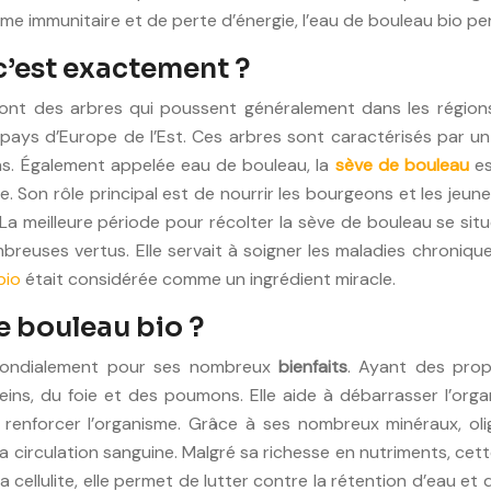
tème immunitaire et de perte d’énergie, l’eau de bouleau bio 
c’est exactement ?
x sont des arbres qui poussent généralement dans les régio
ays d’Europe de l’Est. Ces arbres sont caractérisés par un
ns. Également appelée eau de bouleau, la
sève de bouleau
es
on rôle principal est de nourrir les bourgeons et les jeunes 
La meilleure période pour récolter la sève de bouleau se situ
reuses vertus. Elle servait à soigner les maladies chroniques
bio
était considérée comme un ingrédient miracle.
de bouleau bio ?
 mondialement pour ses nombreux
bienfaits
. Ayant des propr
ns, du foie et des poumons. Elle aide à débarrasser l’orga
renforcer l’organisme. Grâce à ses nombreux minéraux, olig
r la circulation sanguine. Malgré sa richesse en nutriments, cet
a cellulite, elle permet de lutter contre la rétention d’eau e